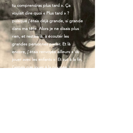
tu comprendras plus tard ». Ça
voulait dire quoi « Plus tard » ?
puisque j’étais déjà grande, si grande
dans ma tête. Alors je ne disais plus
rien, et restais là, à écouter les
grandes personnes parler. Et là
encore, j’étais renvoyée ailleurs « Va
jouer avec les enfants ». Et zut à la fin,
j’aimais pas jouer à la poupée !
J’aimais pas faire semblant ! J’ai alors
dessiné les détails de ce qui se voit à
peine, puis je les ai écrits. L’intime
était déjà mon champ d’exploration,
mon territoire. Les mots, une trace,
un chemin.