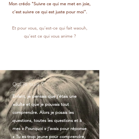
Mon crédo "Suivre ce qui me met en joie,
c'est suivre ce qui est juste pour moi".
Et pour vous, qu'est-ce qui fait waouh,
qu'est ce qui vous anime ?
Qui je suis ?
Enfant, je pensais que j’étais une
adulte et que je pouvais tout
comprendre. Alors je posais les
questions, toutes les questions et à
mes « Pourquoi » j’avais pour réponse
« Tu es trop jeune pour comprendre,